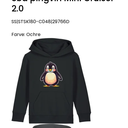
2.0
SS|STSK180-C048|29766D
Farve:
Ochre