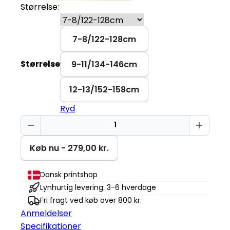
Størrelse:
7-8/122-128cm
Størrelse
9-11/134-146cm
12-13/152-158cm
Ryd
Sød
pingvin
Mini
Køb nu - 279,00 kr.
Cruiser
2.0
Dansk printshop
antal
Lynhurtig levering: 3-6 hverdage
Fri fragt ved køb over 800 kr.
Anmeldelser
Specifikationer