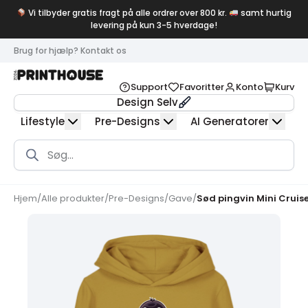
Vi tilbyder gratis fragt på alle ordrer over 800 kr.
samt hurtig
levering på kun 3-5 hverdage!
Brug for hjælp? Kontakt os
Support
Favoritter
Konto
Kurv
Design Selv
Lifestyle
Pre-Designs
AI Generatorer
Products
search
Hjem
/
Alle produkter
/
Pre-Designs
/
Gave
/
Sød pingvin Mini Cruise