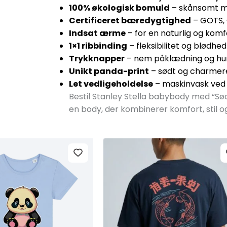
100% økologisk bomuld
– skånsomt mo
Certificeret bæredygtighed
– GOTS, 
Indsat ærme
– for en naturlig og kom
1×1 ribbinding
– fleksibilitet og blødhe
Trykknapper
– nem påklædning og hurt
Unikt panda-print
– sødt og charmere
Let vedligeholdelse
– maskinvask ved 
Bestil Stanley Stella babybody med “Sød
en body, der kombinerer komfort, stil og