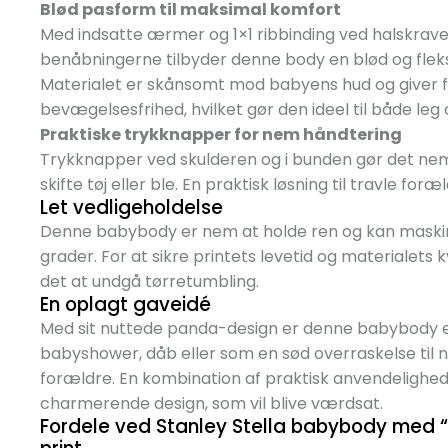
Blød pasform til maksimal komfort
Med indsatte ærmer og 1×1 ribbinding ved halskrav
benåbningerne tilbyder denne body en blød og flek
Materialet er skånsomt mod babyens hud og giver f
bevægelsesfrihed, hvilket gør den ideel til både leg o
Praktiske trykknapper for nem håndtering
Trykknapper ved skulderen og i bunden gør det nem
skifte tøj eller ble. En praktisk løsning til travle foræl
Let vedligeholdelse
Denne babybody er nem at holde ren og kan maski
grader. For at sikre printets levetid og materialets 
det at undgå tørretumbling.
En oplagt gaveidé
Med sit nuttede panda-design er denne babybody en
babyshower, dåb eller som en sød overraskelse til 
forældre. En kombination af praktisk anvendelighed
charmerende design, som vil blive værdsat.
Fordele ved Stanley Stella babybody med 