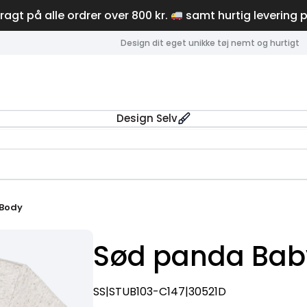
fragt på alle ordrer over 800 kr.
samt hurtig levering 
Design dit eget unikke tøj nemt og hurtigt
Design Selv
 Body
Sød panda Bab
SS|STUB103-C147|30521D