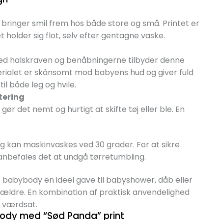
bringer smil frem hos både store og små. Printet er
holder sig flot, selv efter gentagne vaske.
ved halskraven og benåbningerne tilbyder denne
erialet er skånsomt mod babyens hud og giver fuld
il både leg og hvile.
tering
r det nemt og hurtigt at skifte tøj eller ble. En
 kan maskinvaskes ved 30 grader. For at sikre
 anbefales det at undgå tørretumbling.
babybody en ideel gave til babyshower, dåb eller
rældre. En kombination af praktisk anvendelighed
e værdsat.
body med “Sød Panda” print