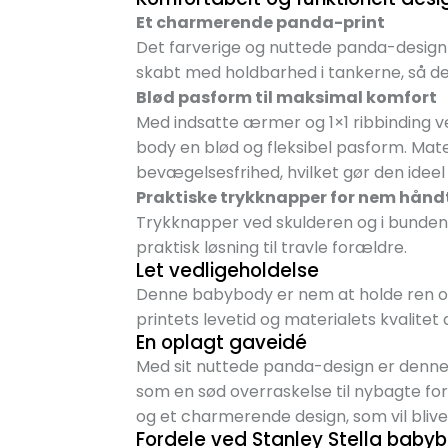
Et charmerende panda-print
Det farverige og nuttede panda-design 
skabt med holdbarhed i tankerne, så det 
Blød pasform til maksimal komfort
Med indsatte ærmer og 1×1 ribbinding 
body en blød og fleksibel pasform. Mat
bevægelsesfrihed, hvilket gør den ideel t
Praktiske trykknapper for nem hånd
Trykknapper ved skulderen og i bunden gø
praktisk løsning til travle forældre.
Let vedligeholdelse
Denne babybody er nem at holde ren og
printets levetid og materialets kvalitet
En oplagt gaveidé
Med sit nuttede panda-design er denne 
som en sød overraskelse til nybagte fo
og et charmerende design, som vil bliv
Fordele ved Stanley Stella baby