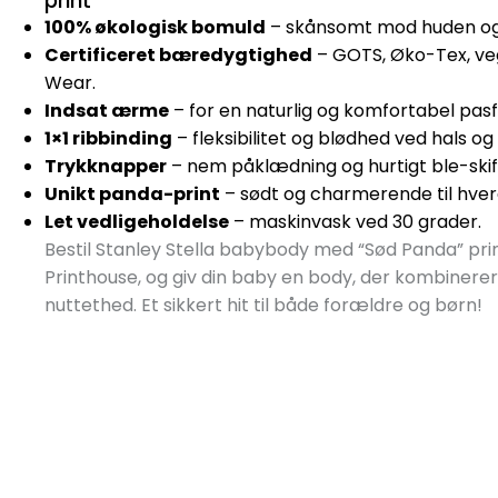
print
100% økologisk bomuld
– skånsomt mod huden og m
Certificeret bæredygtighed
– GOTS, Øko-Tex, ve
Wear.
Indsat ærme
– for en naturlig og komfortabel pas
1×1 ribbinding
– fleksibilitet og blødhed ved hals o
Trykknapper
– nem påklædning og hurtigt ble-skif
Unikt panda-print
– sødt og charmerende til hve
Let vedligeholdelse
– maskinvask ved 30 grader.
Bestil Stanley Stella babybody med “Sød Panda” pri
Printhouse, og giv din baby en body, der kombinerer 
nuttethed. Et sikkert hit til både forældre og børn!