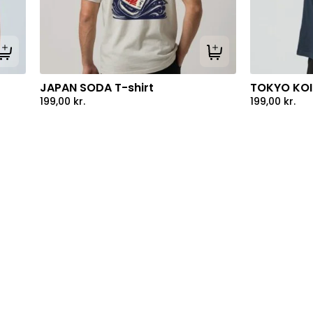
Tilføj til kurv
Tilføj til kurv
JAPAN SODA T-shirt
TOKYO KOI 
199,00
kr.
199,00
kr.