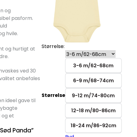
en og
sibel pasform.
uld
g hvile.
Størrelse:
t og hurtigt at
dre.
3-6 m/62-68cm
nvaskes ved 30
kvalitet anbefales
6-9 m/68-74cm
Størrelse
9-12 m/74-80cm
 ideel gave til
nybagte
12-18 m/80-86cm
 og et
18-24 m/86-92cm
“Sød Panda”
Ryd