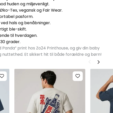
d huden og miljøvenligt.
Øko-Tex, vegansk og Fair Wear.
fortabel pasform.
d ved hals og benåbninger.
igt ble-skift.
nde til hverdagen.
30 grader.
 Panda” print hos Zo24 Printhouse, og giv din baby
 nuttethed. Et sikkert hit til både forældre og børn!