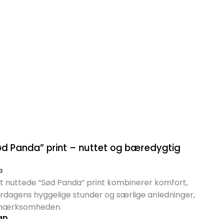
d Panda” print – nuttet og bæredygtig
a
 nuttede “Sød Panda” print kombinerer komfort,
erdagens hyggelige stunder og særlige anledninger,
opmærksomheden.
gn