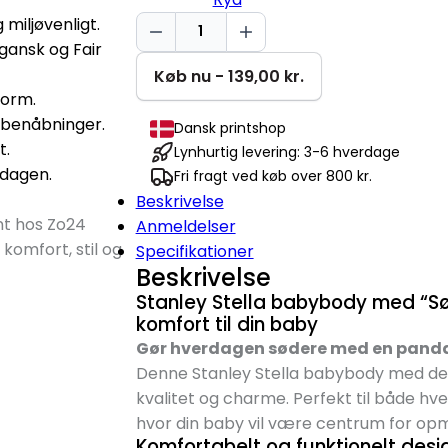
Sød
iljøvenligt.
panda
gansk og Fair
Baby
Køb nu - 139,00 kr.
Body
form.
antal
g benåbninger.
Dansk printshop
t.
Lynhurtig levering: 3-6 hverdage
rdagen.
Fri fragt ved køb over 800 kr.
Beskrivelse
nt hos Zo24
Anmeldelser
komfort, stil og
Specifikationer
Beskrivelse
Stanley Stella babybody med “Sø
komfort til din baby
Gør hverdagen sødere med en pand
Denne Stanley Stella babybody med det
kvalitet og charme. Perfekt til både hv
hvor din baby vil være centrum for 
Komfortabelt og funktionelt desi