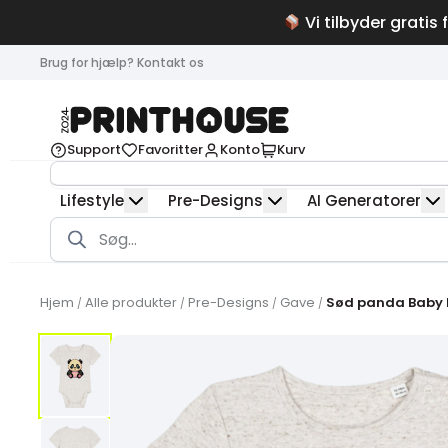
Vi tilbyder gratis 
Brug for hjælp? Kontakt os
Support
Favoritter
Konto
Kurv
Lifestyle
Pre-Designs
AI Generatorer
Products
search
Hjem
Alle produkter
Pre-Designs
Gave
Sød panda Baby
/
/
/
/