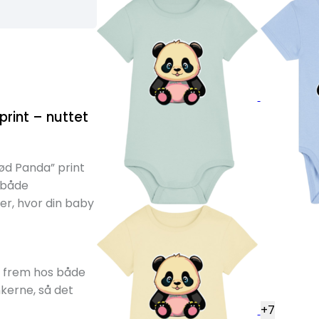
rint – nuttet
ød Panda” print
 både
er, hvor din baby
l frem hos både
kerne, så det
+
7