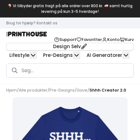
Vi tilbyder gratis fragt på alle ordrer over 800 kr.
samt hurtig
levering på kun 3-5 hverdage!
Brug for hjælp? Kontakt os
Support
Favoritter
Konto
Kurv
Design Selv
Lifestyle
Pre-Designs
AI Generatorer
Products
search
Hjem
/
Alle produkter
/
Pre-Designs
/
Gave
/
Shhh Creator 2.0