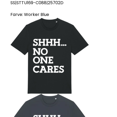
SS|STTU169-C088|25702D
Farve:
Worker Blue