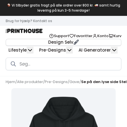
Vi tilbyder gratis fragt på alle ordrer over 800 kr.
samt hurtig
levering på kun 3-5 hverdage!
Brug for hjælp? Kontakt os
Support
Favoritter
Konto
Kurv
Design Selv
Lifestyle
Pre-Designs
AI Generatorer
Products
search
Hjem
/
Alle produkter
/
Pre-Designs
/
Gave
/
Se på den lyse side Ste