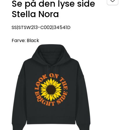
Se på den lyse side
Stella Nora
SS|STSW213-C002|34541D
Farve:
Black