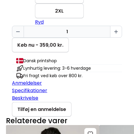
2XL
Ryd
Se
på
den
Køb nu - 359,00 kr.
lyse
side
Dansk printshop
Stella
Lynhurtig levering: 3-6 hverdage
Nora
Fri fragt ved køb over 800 kr.
antal
Anmeldelser
Specifikationer
Beskrivelse
Tilføj en anmeldelse
Relaterede varer