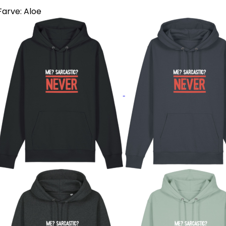
Farve:
Aloe