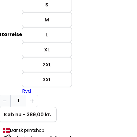
S
M
Størrelse
L
XL
2XL
3XL
Ryd
Sarkastisk?
Cruiser
2.0
Køb nu - 389,00 kr.
antal
Dansk printshop