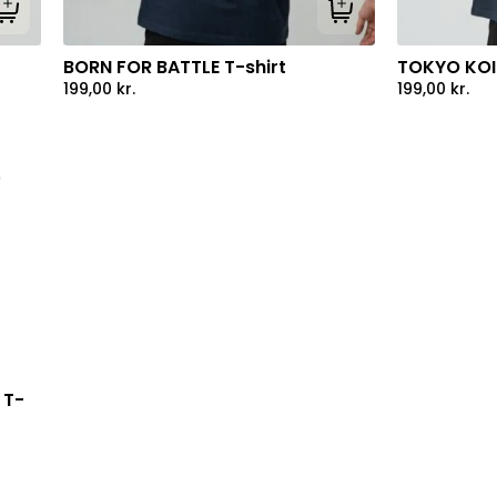
Tilføj til kurv
Tilføj til kurv
BORN FOR BATTLE T-shirt
TOKYO KOI 
199,00
kr.
199,00
kr.
 T-