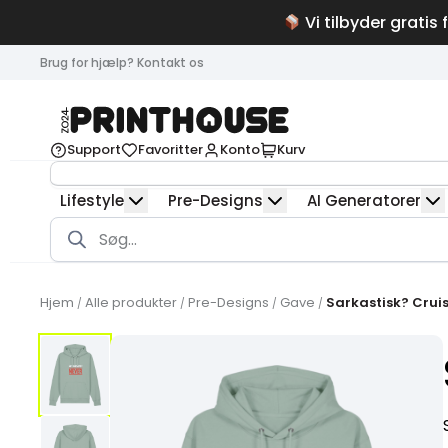
Vi tilbyder gratis 
Brug for hjælp? Kontakt os
Support
Favoritter
Konto
Kurv
Lifestyle
Pre-Designs
AI Generatorer
Products
search
Hjem
Alle produkter
Pre-Designs
Gave
Sarkastisk? Cruis
/
/
/
/