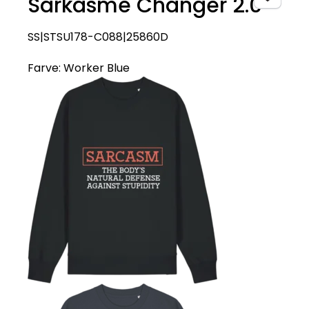
Sarkasme Changer 2.0
SS|STSU178-C088|25860D
Farve:
Worker Blue