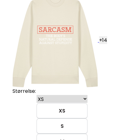
+
14
Størrelse:
XS
S