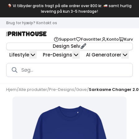
Vi tilbyder gratis fragt på alle ordrer over 800 kr.
samt hurtig
levering på kun 3-5 hverdage!
Brug for hjælp? Kontakt os
Support
Favoritter
Konto
Kurv
Design Selv
Lifestyle
Pre-Designs
AI Generatorer
Products
search
Hjem
/
Alle produkter
/
Pre-Designs
/
Gave
/
Sarkasme Changer 2.0