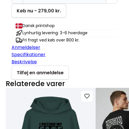
mit
spil
Køb nu - 279,00 kr.
Mini
Cruiser
Dansk printshop
2.0
Lynhurtig levering: 3-6 hverdage
antal
Fri fragt ved køb over 800 kr.
Anmeldelser
Specifikationer
Beskrivelse
Tilføj en anmeldelse
Relaterede varer