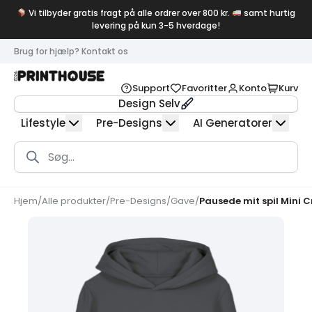
Vi tilbyder gratis fragt på alle ordrer over 800 kr.
samt hurtig
levering på kun 3-5 hverdage!
Brug for hjælp? Kontakt os
Support
Favoritter
Konto
Kurv
Design Selv
Lifestyle
Pre-Designs
AI Generatorer
Products
search
Hjem
/
Alle produkter
/
Pre-Designs
/
Gave
/
Pausede mit spil Mini C