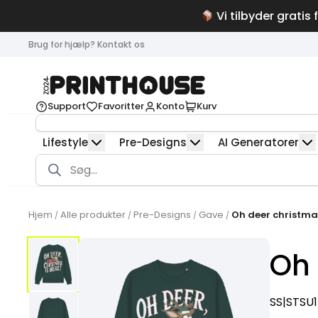
Vi tilbyder gratis 
Brug for hjælp? Kontakt os
Support
Favoritter
Konto
Kurv
Lifestyle
Pre-Designs
AI Generatorer
Products
search
Hjem
Alle produkter
Pre-Designs
Gave
Oh deer christma
/
/
/
/
Oh 
SS|STSU