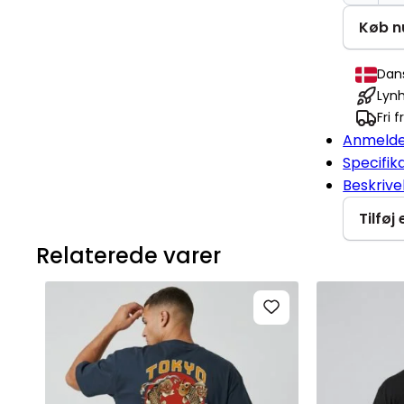
deer
christm
Køb nu
is
here
Dan
Change
Lynh
2.0
Fri 
antal
Anmelde
Specifik
Beskrive
Tilføj
Relaterede varer