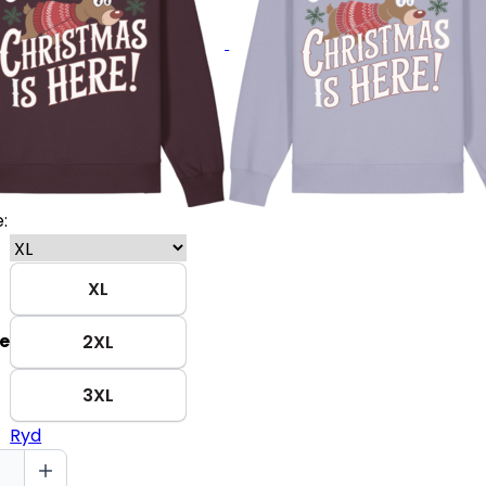
:
XL
se
2XL
3XL
Ryd