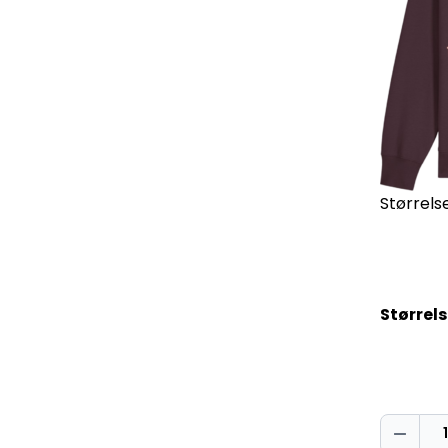
Størrelse
Størrel
Oh