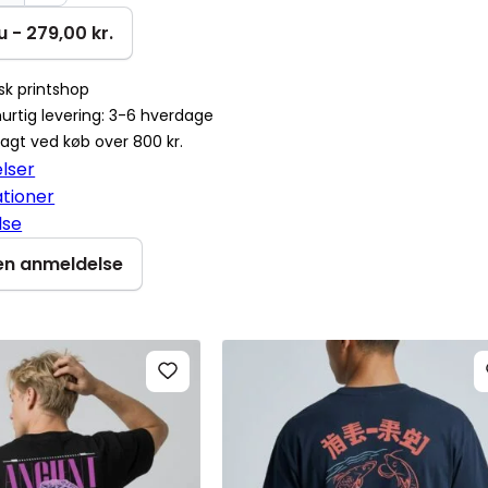
as
 - 279,00 kr.
sk printshop
r
urtig levering: 3-6 hverdage
fragt ved køb over 800 kr.
lser
ationer
lse
 en anmeldelse