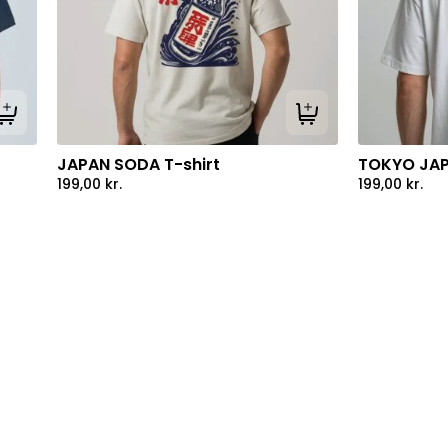
Tilføj til kurv
Tilføj til kurv
JAPAN SODA T-shirt
TOKYO JAP
199,00
kr.
199,00
kr.