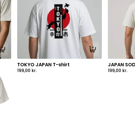
Tilføj til kurv
Tilføj til kurv
TOKYO JAPAN T-shirt
JAPAN SOD
199,00
kr.
199,00
kr.