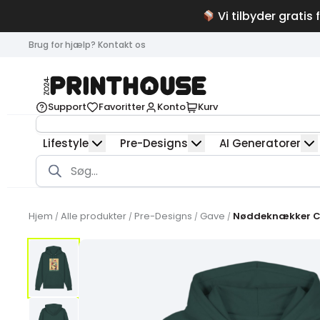
Vi tilbyder gratis 
Brug for hjælp? Kontakt os
Support
Favoritter
Konto
Kurv
Lifestyle
Pre-Designs
AI Generatorer
Products
search
Hjem
Alle produkter
Pre-Designs
Gave
Nøddeknækker Cr
/
/
/
/