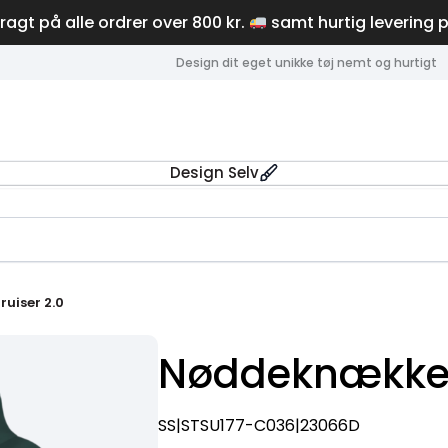
fragt på alle ordrer over 800 kr.
samt hurtig levering 
Design dit eget unikke tøj nemt og hurtigt
Design Selv
uiser 2.0
Nøddeknækker 
SS|STSU177-C036|23066D