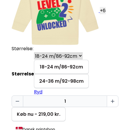
+
6
Størrelse:
18-24 m/86-92cm
Størrelse
24-36 m/92-98cm
Ryd
Level
2
Baby
Køb nu - 219,00 kr.
Changer
antal
Dansk printshop