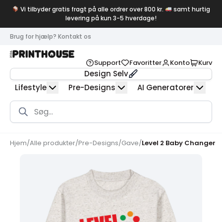
Vi tilbyder gratis fragt på alle ordrer over 800 kr.
samt hurtig
levering på kun 3-5 hverdage!
Brug for hjælp? Kontakt os
Support
Favoritter
Konto
Kurv
Design Selv
Lifestyle
Pre-Designs
AI Generatorer
Products
search
Hjem
/
Alle produkter
/
Pre-Designs
/
Gave
/
Level 2 Baby Changer