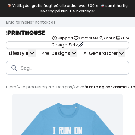
Vi tilbyder gratis fragt på alle ordrer over 800 kr.
samt hurtig
levering på kun 3-5 hverdage!
Brug for hjælp? Kontakt os
Support
Favoritter
Konto
Kurv
Design Selv
Lifestyle
Pre-Designs
AI Generatorer
Products
search
Hjem
/
Alle produkter
/
Pre-Designs
/
Gave
/
Kaffe og sarkasme Cre