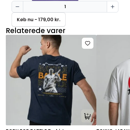
Kaffe
og
sarkasme
Køb nu - 179,00 kr.
Creator
Relaterede varer
2.0
antal
Tilføj til kurv