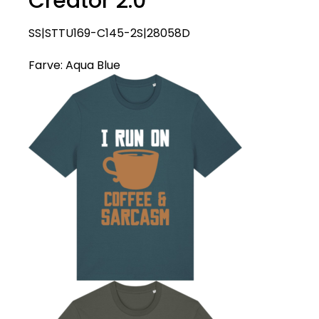
Creator 2.0
SS|STTU169-C145-2S|28058D
Farve:
Aqua Blue