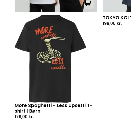
Tilføj til kurv
TOKYO KOI T
199,00
kr.
More Spaghetti - Less Upsetti T-
shirt | Børn
179,00
kr.