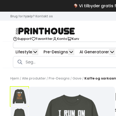
Vi tilbyder gratis 
Brug for hjælp? Kontakt os
Support
Favoritter
Konto
Kurv
Lifestyle
Pre-Designs
AI Generatorer
Products
search
Hjem
Alle produkter
Pre-Designs
Gave
Kaffe og sarkas
/
/
/
/