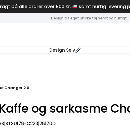
fragt på alle ordrer over 800 kr.
samt hurtig levering 
Design dit eget unikke tøj nemt og hurtigt
Design Selv
me Changer 2.0
Kaffe og sarkasme Ch
SS|STSU178-C223|28170D