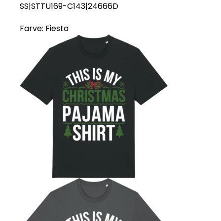
SS|STTU169-C143|24666D
Farve:
Fiesta