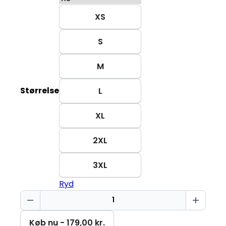
XS
S
M
Størrelse
L
XL
2XL
3XL
Ryd
Julenattrøje
Creator
2.0
Køb nu - 179,00 kr.