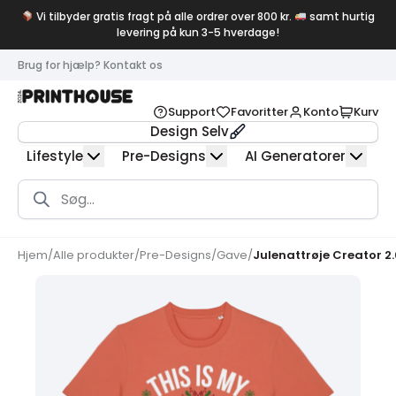
Vi tilbyder gratis fragt på alle ordrer over 800 kr.
samt hurtig
levering på kun 3-5 hverdage!
Brug for hjælp? Kontakt os
Support
Favoritter
Konto
Kurv
Design Selv
Lifestyle
Pre-Designs
AI Generatorer
Products
search
Hjem
/
Alle produkter
/
Pre-Designs
/
Gave
/
Julenattrøje Creator 2.