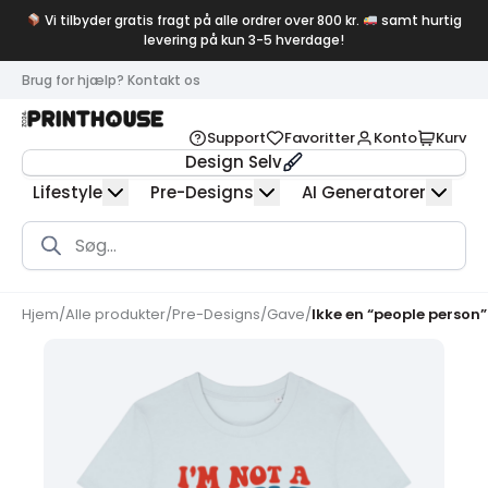
Vi tilbyder gratis fragt på alle ordrer over 800 kr.
samt hurtig
levering på kun 3-5 hverdage!
Brug for hjælp? Kontakt os
Support
Favoritter
Konto
Kurv
Design Selv
Lifestyle
Pre-Designs
AI Generatorer
Products
search
Hjem
/
Alle produkter
/
Pre-Designs
/
Gave
/
Ikke en “people person”