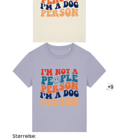
+
9
Størrelse: