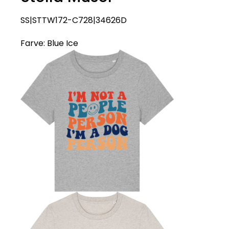
SS|STTW172-C728|34626D
Farve:
Blue Ice