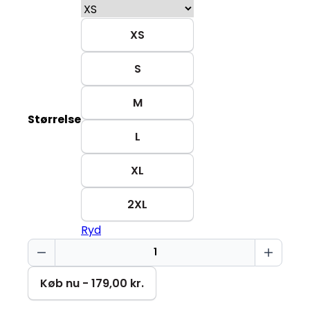
XS
S
M
Størrelse
L
XL
2XL
Ryd
Ikke
en
"people
Køb nu - 179,00 kr.
person"