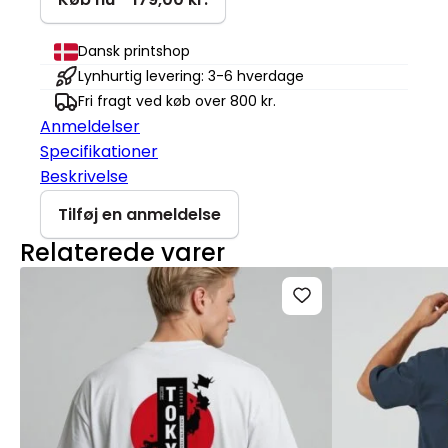
i
huset
Dansk printshop
Creator
Lynhurtig levering: 3-6 hverdage
2.0
Fri fragt ved køb over 800 kr.
antal
Anmeldelser
Specifikationer
Beskrivelse
Tilføj en anmeldelse
Relaterede varer