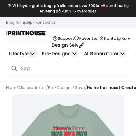
Vi tilbyder gratis fragt på alle ordrer over 800 kr.
samt hurtig
levering på kun 3-5 hverdage!
Brug for hjælp? Kontakt os
Support
Favoritter
Konto
Kurv
Design Selv
Lifestyle
Pre-Designs
AI Generatorer
Products
search
Hjem
/
Alle produkter
/
Pre-Designs
/
Gave
/
Ho ho ho i huset Creato