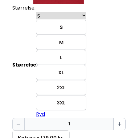
Størrelse:
S
M
L
Størrelse
XL
2XL
3XL
Ryd
Ho
ho
ho
Køb nu - 179,00 kr.