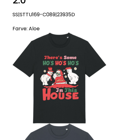
2.0
SS|STTU169-C089|23935D
Farve:
Aloe