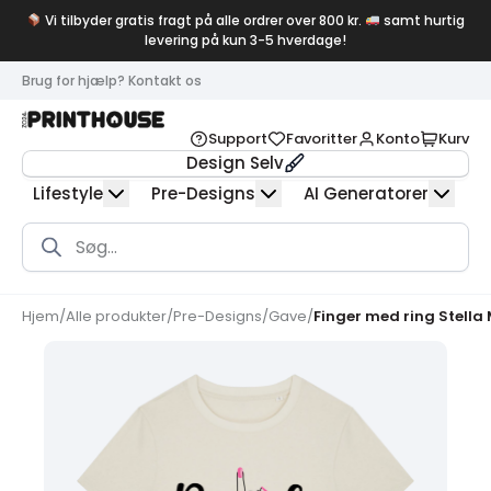
Vi tilbyder gratis fragt på alle ordrer over 800 kr.
samt hurtig
levering på kun 3-5 hverdage!
Brug for hjælp? Kontakt os
Support
Favoritter
Konto
Kurv
Design Selv
Lifestyle
Pre-Designs
AI Generatorer
Products
search
Hjem
/
Alle produkter
/
Pre-Designs
/
Gave
/
Finger med ring Stella