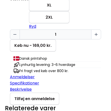
XL
2XL
Ryd
Finger
med
ring
Køb nu - 169,00 kr.
Stella
Muser
Dansk printshop
antal
Lynhurtig levering: 3-6 hverdage
Fri fragt ved køb over 800 kr.
Anmeldelser
Specifikationer
Beskrivelse
Tilføj en anmeldelse
Relaterede varer