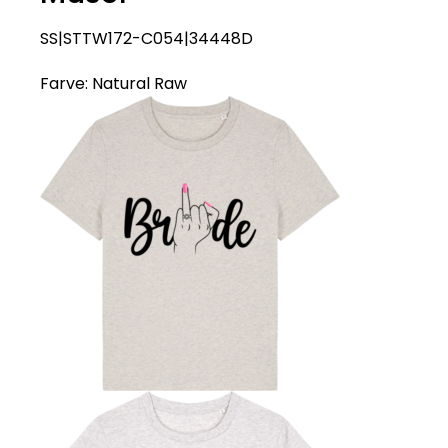
SS|STTW172-C054|34448D
Farve:
Natural Raw