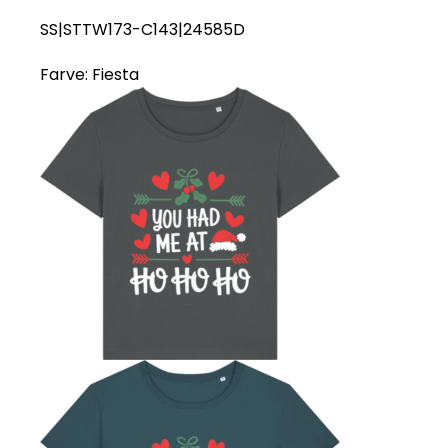
SS|STTW173-C143|24585D
Farve:
Fiesta