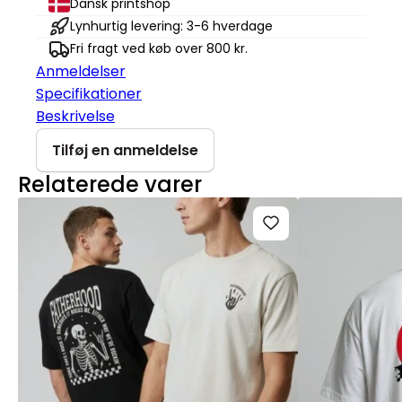
Dansk printshop
ho
Lynhurtig levering: 3-6 hverdage
ho
Fri fragt ved køb over 800 kr.
Stella
Anmeldelser
Serena
Specifikationer
antal
Beskrivelse
Tilføj en anmeldelse
Relaterede varer