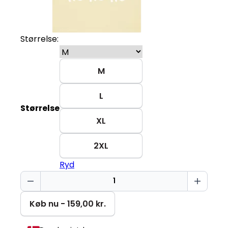
Størrelse:
M
L
Størrelse
XL
2XL
Ryd
Du
fik
mig
Køb nu - 159,00 kr.
ved
ho