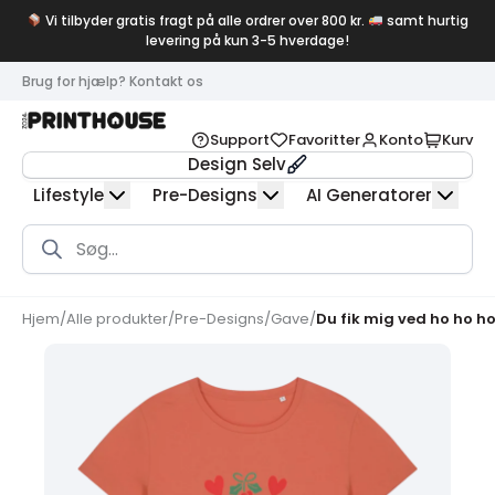
Vi tilbyder gratis fragt på alle ordrer over 800 kr.
samt hurtig
levering på kun 3-5 hverdage!
Brug for hjælp? Kontakt os
Support
Favoritter
Konto
Kurv
Design Selv
Lifestyle
Pre-Designs
AI Generatorer
Products
search
Hjem
/
Alle produkter
/
Pre-Designs
/
Gave
/
Du fik mig ved ho ho ho