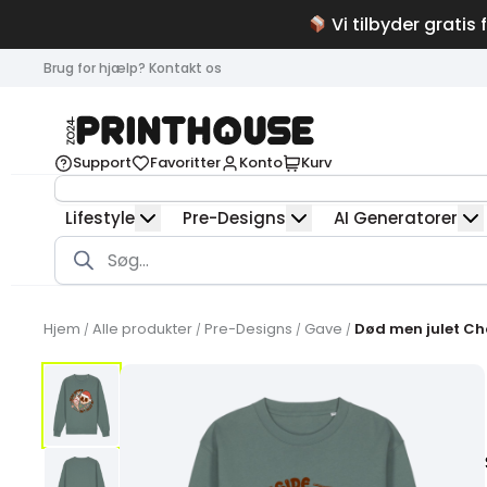
Vi tilbyder gratis 
Brug for hjælp? Kontakt os
Support
Favoritter
Konto
Kurv
Lifestyle
Pre-Designs
AI Generatorer
Products
search
Hjem
Alle produkter
Pre-Designs
Gave
Død men julet Ch
/
/
/
/