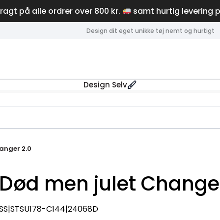
fragt på alle ordrer over 800 kr.
samt hurtig levering 
Design dit eget unikke tøj nemt og hurtigt
Design Selv
anger 2.0
Død men julet Changer
SS|STSU178-C144|24068D