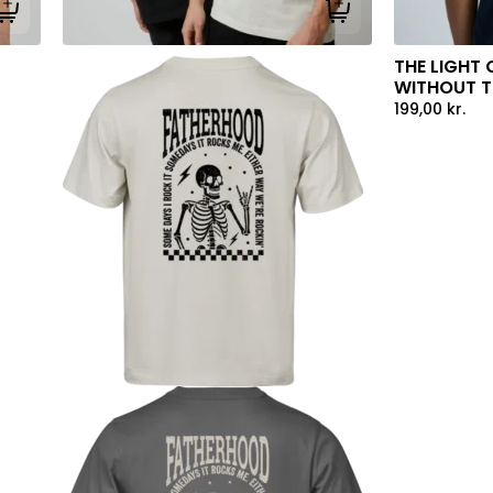
Tilføj til kurv
Tilføj til kurv
THE LIGHT 
WITHOUT TH
199,00
kr.