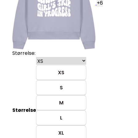
+
6
Størrelse:
XS
S
M
Størrelse
L
XL