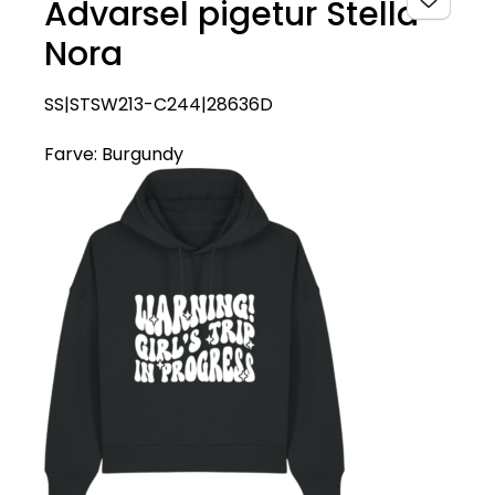
Advarsel pigetur Stella
Nora
SS|STSW213-C244|28636D
Farve:
Burgundy