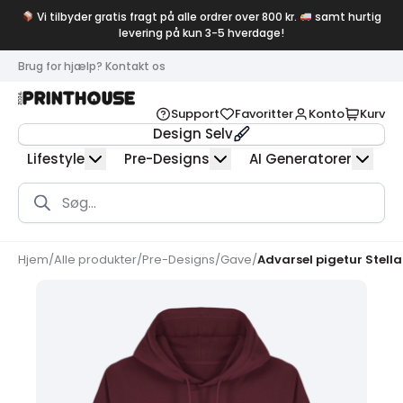
Vi tilbyder gratis fragt på alle ordrer over 800 kr.
samt hurtig
levering på kun 3-5 hverdage!
Brug for hjælp? Kontakt os
Support
Favoritter
Konto
Kurv
Design Selv
Lifestyle
Pre-Designs
AI Generatorer
Products
search
Hjem
/
Alle produkter
/
Pre-Designs
/
Gave
/
Advarsel pigetur Stell