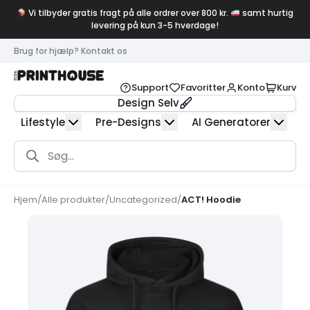
Vi tilbyder gratis fragt på alle ordrer over 800 kr.
samt hurtig
levering på kun 3-5 hverdage!
Brug for hjælp? Kontakt os
Support
Favoritter
Konto
Kurv
Design Selv
Lifestyle
Pre-Designs
AI Generatorer
Products
search
Hjem
/
Alle produkter
/
Uncategorized
/
ACT! Hoodie