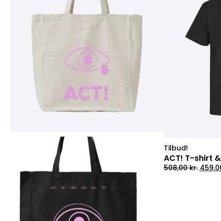
Tilbud!
ACT! T-shirt &
Den
508,00
kr.
459,
oprin
pris
var:
508,00