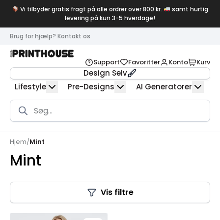
Vi tilbyder gratis fragt på alle ordrer over 800 kr.
samt hurtig
levering på kun 3-5 hverdage!
Brug for hjælp? Kontakt os
Support
Favoritter
Konto
Kurv
Design Selv
Lifestyle
Pre-Designs
AI Generatorer
Products
search
Hjem
/
Mint
Mint
Vis filtre