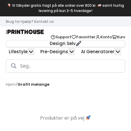
Vi tilbyder gratis fragt på alle ordrer over 800 kr.
samt hurtig
levering på kun 3-5 hverdage!
Brug for hjælp? Kontakt os
Support
Favoritter
Konto
Kurv
Design Selv
Lifestyle
Pre-Designs
AI Generatorer
Products
search
Hjem
/
Grafit melange
Produkter er på vej