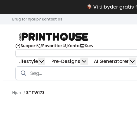
Vi tilbyder gratis 
Brug for hjælp? Kontakt os
Support
Favoritter
Konto
Kurv
Lifestyle
Pre-Designs
AI Generatorer
Products
search
Hjem
STTW173
/