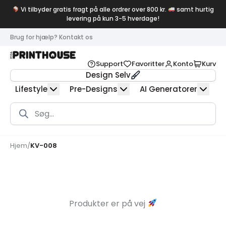
Vi tilbyder gratis fragt på alle ordrer over 800 kr.
samt hurtig
levering på kun 3-5 hverdage!
Brug for hjælp? Kontakt os
Support
Favoritter
Konto
Kurv
Design Selv
Lifestyle
Pre-Designs
AI Generatorer
Products
search
Hjem
/
KV-008
Produkter er på vej