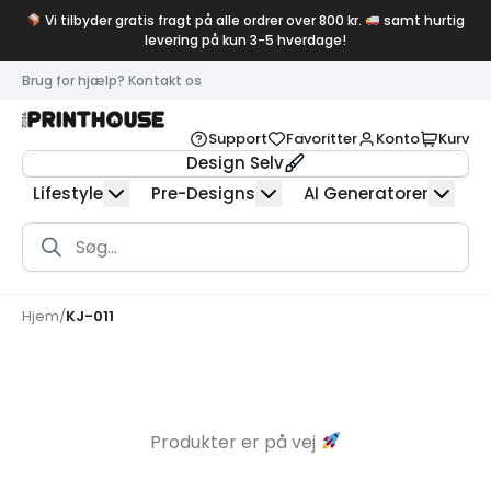
Vi tilbyder gratis fragt på alle ordrer over 800 kr.
samt hurtig
levering på kun 3-5 hverdage!
Brug for hjælp? Kontakt os
Support
Favoritter
Konto
Kurv
Design Selv
Lifestyle
Pre-Designs
AI Generatorer
Products
search
Hjem
/
KJ-011
Produkter er på vej