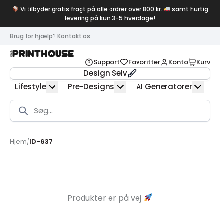
Vi tilbyder gratis fragt på alle ordrer over 800 kr.
samt hurtig
levering på kun 3-5 hverdage!
Brug for hjælp? Kontakt os
Support
Favoritter
Konto
Kurv
Design Selv
Lifestyle
Pre-Designs
AI Generatorer
Products
search
Hjem
/
ID-637
Produkter er på vej