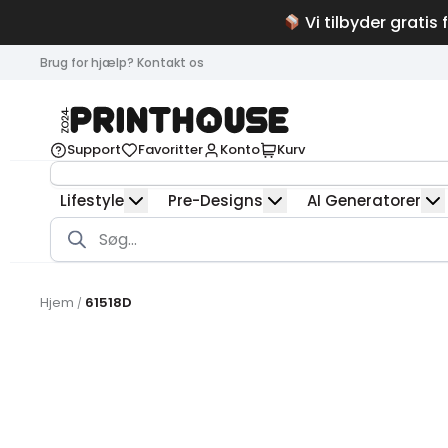
Vi tilbyder gratis 
Brug for hjælp? Kontakt os
Support
Favoritter
Konto
Kurv
Lifestyle
Pre-Designs
AI Generatorer
Products
search
Hjem
61518D
/