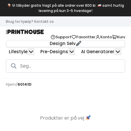
Vi tilbyder gratis fragt på alle ordrer over 800 kr.
samt hurtig
levering på kun 3-5 hverdage!
Brug for hjælp? Kontakt os
Support
Favoritter
Konto
Kurv
Design Selv
Lifestyle
Pre-Designs
AI Generatorer
Products
search
Hjem
/
60141D
Produkter er på vej