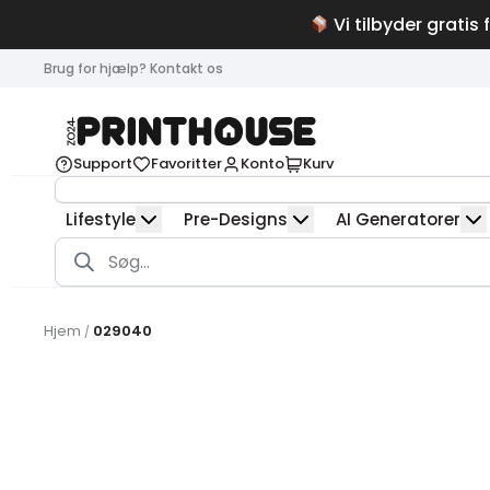
Vi tilbyder gratis 
Brug for hjælp? Kontakt os
Support
Favoritter
Konto
Kurv
Lifestyle
Pre-Designs
AI Generatorer
Products
search
Hjem
029040
/