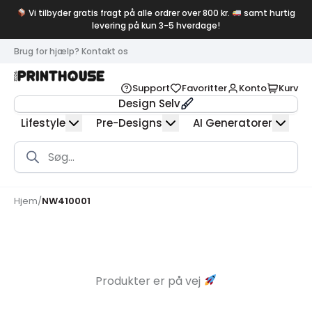
Vi tilbyder gratis fragt på alle ordrer over 800 kr.
samt hurtig
levering på kun 3-5 hverdage!
Brug for hjælp? Kontakt os
Support
Favoritter
Konto
Kurv
Design Selv
Lifestyle
Pre-Designs
AI Generatorer
Products
search
Hjem
/
NW410001
Produkter er på vej